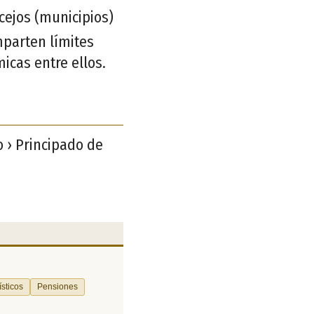
cejos (municipios)
mparten límites
micas entre ellos.
o › Principado de