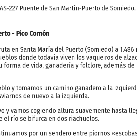
 AS-227 Puente de San Martín-Puerto de Somiedo.
erto - Pico Cornón
ta en Santa María del Puerto (Somiedo) a 1.486 m
ueblos donde todavía viven los vaqueiros de alzad
u forma de vida, ganadería y folclore, además de p
blo y tomamos un camino ganadero a la izquier
sviarnos de nuevo a la izquierda.
yo y vamos cogiendo altura suavemente hasta lleg
 el río se bifurca en dos riachuelos.
ontinuamos por un sendero entre piornos «escobas