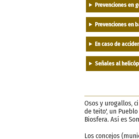
Prevenciones en g
Prevenciones en b
En caso de accide
Señales al helicó
Osos y urogallos, c
de teito', un Puebl
Biosfera. Así es So
Los concejos (munic