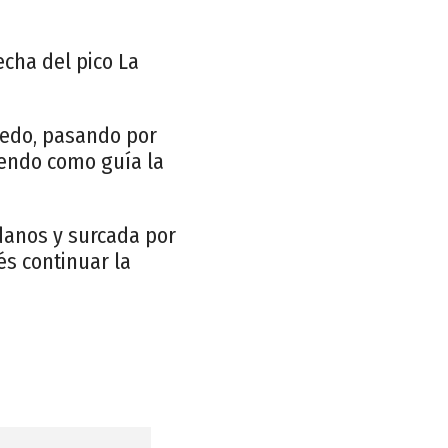
echa del pico La
iedo, pasando por
iendo como guía la
danos y surcada por
s continuar la