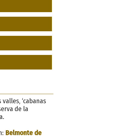
s valles, ‘cabanas
serva de la
a.
n:
Belmonte de