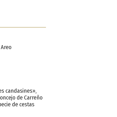
 Areo
res candasines»,
 concejo de Carreño
pecie de cestas