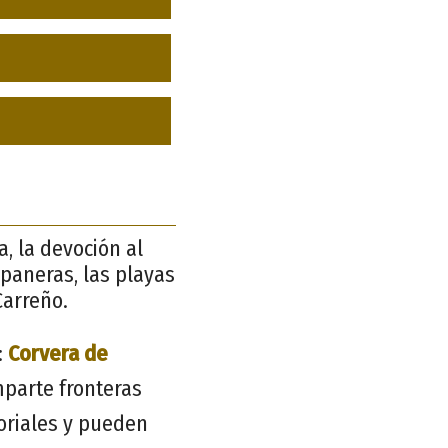
a, la devoción al
s paneras, las playas
Carreño.
:
Corvera de
mparte fronteras
toriales y pueden