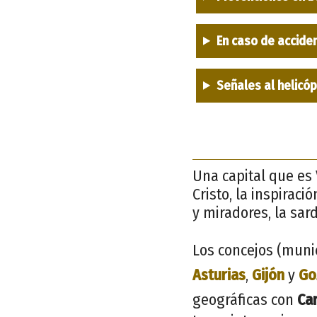
En caso de accide
Señales al helicó
Una capital que es 
Cristo, la inspiraci
y miradores, la sar
Los concejos (munic
Asturias
,
Gijón
y
Go
geográficas con
Ca