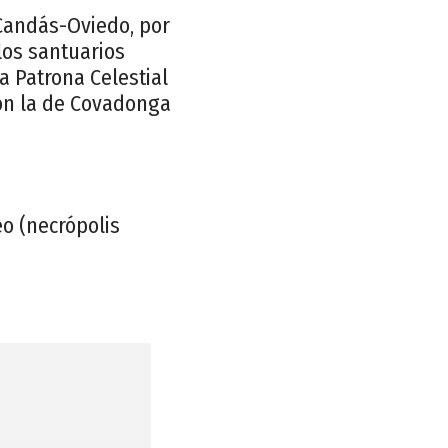
 Candás-Oviedo, por
los santuarios
 Patrona Celestial
con la de Covadonga
eo (necrópolis