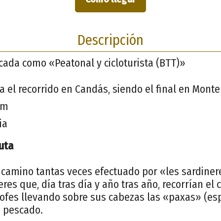
Descripción
ficada como «Peatonal y cicloturista (BTT)»
ia el recorrido en Candás, siendo el final en Monte
km
ia
uta
l camino tantas veces efectuado por «les sardine
es que, día tras día y año tras año, recorrían el
rofes llevando sobre sus cabezas las «paxas» (es
e pescado.