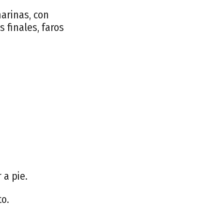
arinas, con
 finales, faros
 a pie.
to.