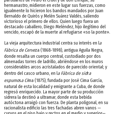
hermanastro, midieron en este lugar sus fuerzas, como
igualmente lo hicieron los bandos mandados por Juan
Bernaldo de Quirós y Melén Suárez Valdés, saliendo
victorioso el primero de ellos. Quien luego fuera un
destacado caballero, Diego Meléndez, hijo ilegítimo del
vencido, escapó de la muerte al refugiarse «so la ponte».
La vieja arquitectura industrial centra su interés en l
a
Fábrica de Cerve
za (1868-1898), antigua Aguila Negra,
donde resalta un cuerpo central, custodiado por dos
almenadas torres de ladrillo, abriéndose en los muros
considerables arcos acristalados de parecido oriental; y
dentro del casco urbano, en l
a Fábrica de sid
r
a
espumo
s
a Ci
ma (1875), fundada por José Cima García,
natural de esta localidad y emigrante a Cuba, de donde
regresó enriquecido. La mayor parte de su producción
sidrera la destinó a ultramar, donde esta bebida
autóctona arraigó con fuerza. De planta poligonal, en su
racionalista edificio las tres fachadas abren vanos —
curvos en el piso bajo y rectos en el medio y superior—