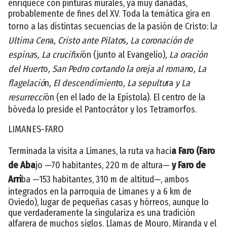
enriquece con pinturas murales, ya muy dañadas,
probablemente de fines del XV. Toda la temática gira en
torno a las distintas secuencias de la pasión de Cristo: l
a
Ultima Cen
a
, Cristo ante Pilato
s
, La coronación de
espina
s
, La crucifixi
ón (junto al Evangelio)
, La oración
del Huert
o
, San Pedro cortando la oreja al roman
o
, La
flagelació
n
, El descendimient
o
, La sepultu
ra
y La
resurrecci
ón (en el lado de la Epístola). El centro de la
bóveda lo preside el Pantocrátor y los Tetramorfos.
LIMANES-FARO
Terminada la visita a Limanes, la ruta va haci
a Faro (Faro
de Aba
jo —70 habitantes, 220 m de altura—
y Faro de
Arri
ba —153 habitantes, 310 m de altitud—, ambos
integrados en la parroquia de Limanes y a 6 km de
Oviedo), lugar de pequeñas casas y hórreos, aunque lo
que verdaderamente la singulariza es una tradición
alfarera de muchos siglos. Llamas de Mouro, Miranda y el