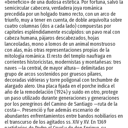
«beneficio» de una dudosa estética. Por fortuna, salvó la
semicircular cabecera, verdadera joya románica
precedida por un holgado tramo recto, con un arco de
triunfo, muy a tener en cuenta, de doble arquivolta sobre
cuatro columnas (dos a cada lado) compuestas por
capiteles espléndidamente esculpidos: un pavo real con
cabeza humana, pájaros descabezados, hojas
lanceoladas, mono a lomos de un animal monstruoso
con alas, más otras representaciones propias de la
mitología románica. El resto del templo naufraga en
corrientes historicistas, modernistas y montañesas: tres
naves —la central, de mayor altura— delimitadas por
grupo de arcos sostenidos por gruesos pilares,
decoradas vidrieras y torre poligonal con techumbre de
alargado alero. Una placa fijada en el porche indica el
año de la remodelación (1924) y suido en otro, protege
un paso utilizado durante generaciones y generaciones
por los peregrinos del Camino de Santiago —ruta de la
costa—. Presenció y fue además escenario de
abundantes enfrentamientos entre bandos nobiliarios en
el transcurso de los agitados ss. XIV y XV. En 1369
partidarios de Pedro el Cruel y de don Enrique, su