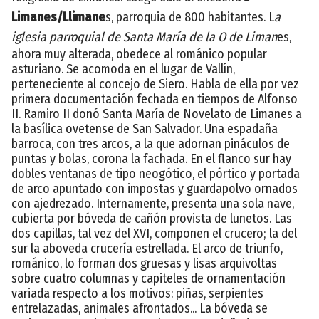
Limanes/Llimane
s, parroquia de 800 habitantes. L
a
iglesia parroquial de Santa María de la
O de Liman
es,
ahora muy alterada, obedece al románico popular
asturiano. Se acomoda en el lugar de Vallín,
perteneciente al concejo de Siero. Habla de ella por vez
primera documentación fechada en tiempos de Alfonso
II. Ramiro II donó Santa María de Novelato de Limanes a
la basílica ovetense de San Salvador. Una espadaña
barroca, con tres arcos, a la que adornan pináculos de
puntas y bolas, corona la fachada. En el flanco sur hay
dobles ventanas de tipo neogótico, el pórtico y portada
de arco apuntado con impostas y guardapolvo ornados
con ajedrezado. Internamente, presenta una sola nave,
cubierta por bóveda de cañón provista de lunetos. Las
dos capillas, tal vez del XVI, componen el crucero; la del
sur la aboveda crucería estrellada. El arco de triunfo,
románico, lo forman dos gruesas y lisas arquivoltas
sobre cuatro columnas y capiteles de ornamentación
variada respecto a los motivos: piñas, serpientes
entrelazadas, animales afrontados... La bóveda se