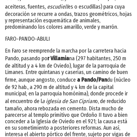
aceiteras, fuentes
, escudiell
es o escudillas) para cuya
decoración se recurre a ondas, trazos geométricos, hojas
y representación esquemática de animales,
predominando los colores amarillo, verde y marrón.
FARO-PANDO-ABULI
En Faro se reemprende la marcha por la carretera hacia
Pando, pasando po
r Villamia
na (297 habitantes, 250 m
de altitud y a 4 km de Oviedo), lugar de la parroquia de
Limanes. Entre quintanas y caserías, un camino de buen
firme, aunque angosto, conduce
a Pando/Pan
du (núcleo
de 92 hab., a 290 m de altitud y 4 km de la capital
municipal; en la parroquia homónima), donde procede ir
al encuentro de l
a iglesia de San Ciprian
o, de reducido
tamaño, ahora rebozada en cemento. Dista mucho de
parecerse al templo primitivo que Ordoño II tuvo a bien
conceder a la Iglesia de Oviedo en el 921; la causa está
en su sometimiento a posteriores reformas. Aun así,
interesa el abierto pórtico del frente, sujeto por vigas de