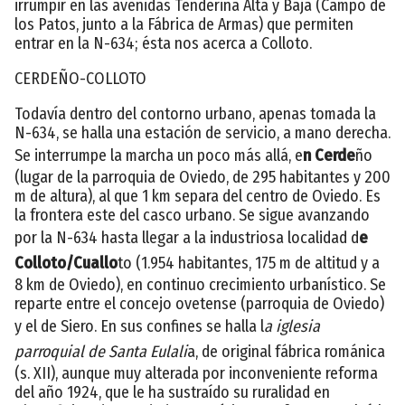
irrumpir en las avenidas Tenderina Alta y Baja (Campo de
los Patos, junto a la Fábrica de Armas) que permiten
entrar en la N-634; ésta nos acerca a Colloto.
CERDEÑO-COLLOTO
Todavía dentro del contorno urbano, apenas tomada la
N-634, se halla una estación de servicio, a mano derecha.
Se interrumpe la marcha un poco más allá, e
n Cerde
ño
(lugar de la parroquia de Oviedo, de 295 habitantes y 200
m de altura), al que 1 km separa del centro de Oviedo. Es
la frontera este del casco urbano. Se sigue avanzando
por la N-634 hasta llegar a la industriosa localidad d
e
Colloto/Cuallo
to (1.954 habitantes, 175 m de altitud y a
8 km de Oviedo), en continuo crecimiento urbanístico. Se
reparte entre el concejo ovetense (parroquia de Oviedo)
y el de Siero. En sus confines se halla l
a iglesia
parroquial de Santa Eulali
a, de original fábrica románica
(s. XII), aunque muy alterada por inconveniente reforma
del año 1924, que le ha sustraído su ruralidad en