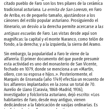
citado pueblo de Faro son los tres pilares de la cerámica
tradicional asturiana. L
a ermita de San Lorenz
o, en Faro
de Arriba, es de pequeño tamaño, ajustándose a los
cánones del estilo popular asturiano. Prosiguiendo el
itinerario, un desvío a la derecha permite acercarse a la
s
antiguas escuel
as de Faro. Las vistas desde aquí son
magníficas: la capital y el monte Naranco, como telón de
fondo, a la derecha; y a la izquierda, la sierra del Aramo.
Sin embargo, la popularidad a Faro le viene de la
alfarería. El primer documento del que puede presumir
esta actividad es uno del monasterio de San Vicente,
fechado en 1079, donde se menciona a un «Martín,
ollero, con su esposa e hijos..». Posteriormente, el
Marqués de Ensenada (año 1749) efectúa un recuento de
los alfareros implantados en la zona: un total de 70.
Aurelio de Llano (Caravia, 1868-Madrid, 1936),
investigador y folclorista asturiano, dejó escrito: «Los
habitantes de Faro, desde muy antiguo, vienen
dedicándose a la fabricación de vasijas ordinarias. Es