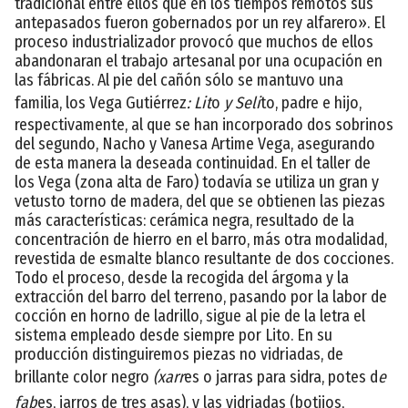
tradicional entre ellos que en los tiempos remotos sus
antepasados fueron gobernados por un rey alfarero». El
proceso industrializador provocó que muchos de ellos
abandonaran el trabajo artesanal por una ocupación en
las fábricas. Al pie del cañón sólo se mantuvo una
familia, los Vega Gutiérrez
: Lit
o
y Seli
to, padre e hijo,
respectivamente, al que se han incorporado dos sobrinos
del segundo, Nacho y Vanesa Artime Vega, asegurando
de esta manera la deseada continuidad. En el taller de
los Vega (zona alta de Faro) todavía se utiliza un gran y
vetusto torno de madera, del que se obtienen las piezas
más características: cerámica negra, resultado de la
concentración de hierro en el barro, más otra modalidad,
revestida de esmalte blanco resultante de dos cocciones.
Todo el proceso, desde la recogida del árgoma y la
extracción del barro del terreno, pasando por la labor de
cocción en horno de ladrillo, sigue al pie de la letra el
sistema empleado desde siempre por Lito. En su
producción distinguiremos piezas no vidriadas, de
brillante color negro
(xarr
es o jarras para sidra, potes d
e
fab
es, jarros de tres asas), y las vidriadas (botijos,