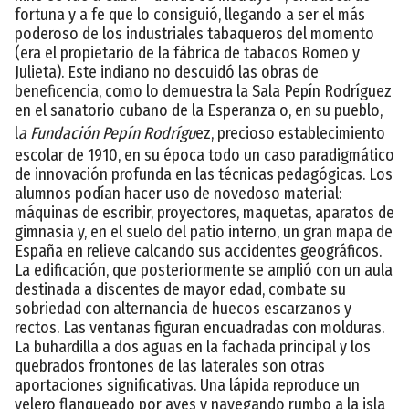
fortuna y a fe que lo consiguió, llegando a ser el más
poderoso de los industriales tabaqueros del momento
(era el propietario de la fábrica de tabacos Romeo y
Julieta). Este indiano no descuidó las obras de
beneficencia, como lo demuestra la Sala Pepín Rodríguez
en el sanatorio cubano de la Esperanza o, en su pueblo,
l
a Fundación Pepín Rodrígu
ez, precioso establecimiento
escolar de 1910, en su época todo un caso paradigmático
de innovación profunda en las técnicas pedagógicas. Los
alumnos podían hacer uso de novedoso material:
máquinas de escribir, proyectores, maquetas, aparatos de
gimnasia y, en el suelo del patio interno, un gran mapa de
España en relieve calcando sus accidentes geográficos.
La edificación, que posteriormente se amplió con un aula
destinada a discentes de mayor edad, combate su
sobriedad con alternancia de huecos escarzanos y
rectos. Las ventanas figuran encuadradas con molduras.
La buhardilla a dos aguas en la fachada principal y los
quebrados frontones de las laterales son otras
aportaciones significativas. Una lápida reproduce un
velero flanqueado por aves y navegando rumbo a la isla