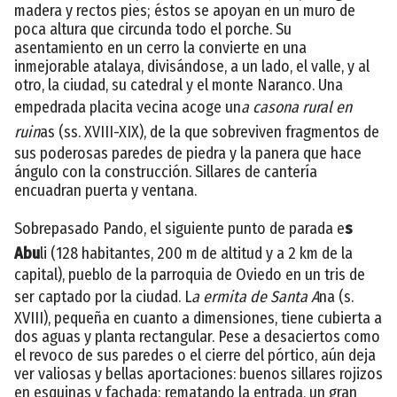
madera y rectos pies; éstos se apoyan en un muro de
poca altura que circunda todo el porche. Su
asentamiento en un cerro la convierte en una
inmejorable atalaya, divisándose, a un lado, el valle, y al
otro, la ciudad, su catedral y el monte Naranco. Una
empedrada placita vecina acoge un
a casona rural en
ruin
as (ss. XVIII-XIX), de la que sobreviven fragmentos de
sus poderosas paredes de piedra y la panera que hace
ángulo con la construcción. Sillares de cantería
encuadran puerta y ventana.
Sobrepasado Pando, el siguiente punto de parada e
s
Abu
li (128 habitantes, 200 m de altitud y a 2 km de la
capital), pueblo de la parroquia de Oviedo en un tris de
ser captado por la ciudad. L
a ermita de Santa A
na (s.
XVIII), pequeña en cuanto a dimensiones, tiene cubierta a
dos aguas y planta rectangular. Pese a desaciertos como
el revoco de sus paredes o el cierre del pórtico, aún deja
ver valiosas y bellas aportaciones: buenos sillares rojizos
en esquinas y fachada; rematando la entrada, un gran