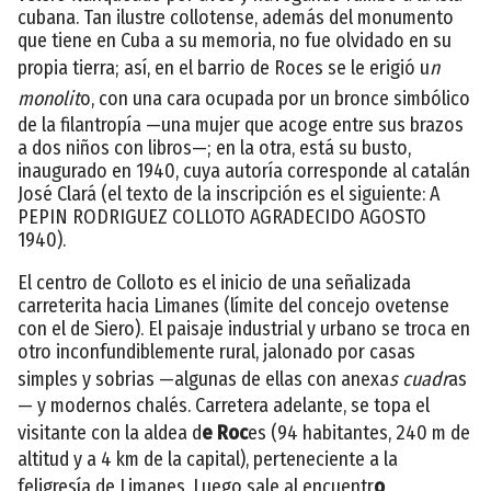
cubana. Tan ilustre collotense, además del monumento
que tiene en Cuba a su memoria, no fue olvidado en su
propia tierra; así, en el barrio de Roces se le erigió u
n
monolit
o, con una cara ocupada por un bronce simbólico
de la filantropía —una mujer que acoge entre sus brazos
a dos niños con libros—; en la otra, está su busto,
inaugurado en 1940, cuya autoría corresponde al catalán
José Clará (el texto de la inscripción es el siguiente: A
PEPIN RODRIGUEZ COLLOTO AGRADECIDO AGOSTO
1940).
El centro de Colloto es el inicio de una señalizada
carreterita hacia Limanes (límite del concejo ovetense
con el de Siero). El paisaje industrial y urbano se troca en
otro inconfundiblemente rural, jalonado por casas
simples y sobrias —algunas de ellas con anexa
s cuadr
as
— y modernos chalés. Carretera adelante, se topa el
visitante con la aldea d
e Roc
es (94 habitantes, 240 m de
altitud y a 4 km de la capital), perteneciente a la
feligresía de Limanes. Luego sale al encuentr
o