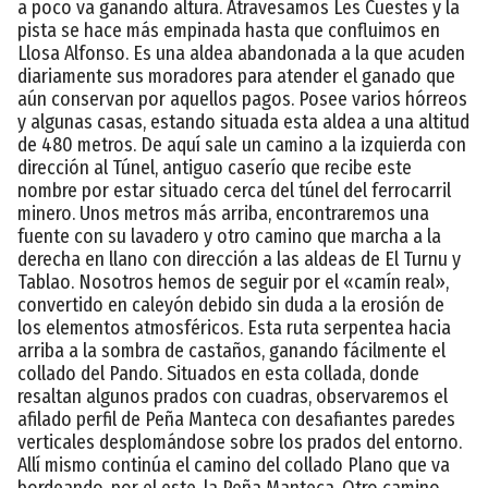
a poco va ganando altura. Atravesamos Les Cuestes y la
pista se hace más empinada hasta que confluimos en
Llosa Alfonso. Es una aldea abandonada a la que acuden
diariamente sus moradores para atender el ganado que
aún conservan por aquellos pagos. Posee varios hórreos
y algunas casas, estando situada esta aldea a una altitud
de 480 metros. De aquí sale un camino a la izquierda con
dirección al Túnel, antiguo caserío que recibe este
nombre por estar situado cerca del túnel del ferrocarril
minero. Unos metros más arriba, encontraremos una
fuente con su lavadero y otro camino que marcha a la
derecha en llano con dirección a las aldeas de El Turnu y
Tablao. Nosotros hemos de seguir por el «camín real»,
convertido en caleyón debido sin duda a la erosión de
los elementos atmosféricos. Esta ruta serpentea hacia
arriba a la sombra de castaños, ganando fácilmente el
collado del Pando. Situados en esta collada, donde
resaltan algunos prados con cuadras, observaremos el
afilado perfil de Peña Manteca con desafiantes paredes
verticales desplomándose sobre los prados del entorno.
Allí mismo continúa el camino del collado Plano que va
bordeando, por el este, la Peña Manteca. Otro camino