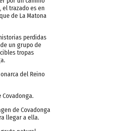
der por un camino
 el trazado es en
osque de La Matona
historias perdidas
 de un grupo de
cibles tropas
a.
monarca del Reino
de Covadonga.
imagen de Covadonga
 llegar a ella.