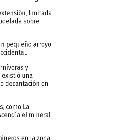
xtensión, limitada
modelada sobre
 un pequeño arroyo
ccidental.
rnívoras y
 existió una
de decantación en
s, como La
scendía el mineral
ineros en la zona