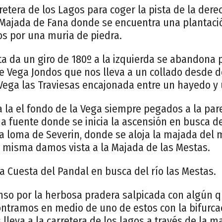
etera de los Lagos para coger la pista de la dere
 Majada de Fana donde se encuentra una plantaci
s por una muria de piedra.
ta da un giro de 180º a la izquierda se abandona 
e Vega Jondos que nos lleva a un collado desde
 Vega las Traviesas encajonada entre un hayedo y
la el fondo de la Vega siempre pegados a la par
a fuente donde se inicia la ascensión en busca de
la loma de Severin, donde se aloja la majada de
a misma damos vista a la Majada de las Mestas.
 Cuesta del Pandal en busca del río las Mestas.
nso por la herbosa pradera salpicada con algún 
ntramos en medio de uno de estos con la bifurcac
lleva a la carretera de los lagos a través de la m