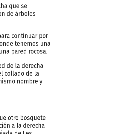
cha que se
ón de árboles
para continuar por
 donde tenemos una
 una pared rocosa.
ed de la derecha
l collado de la
l mismo nombre y
que otro bosquete
ión a la derecha
ajada de Les