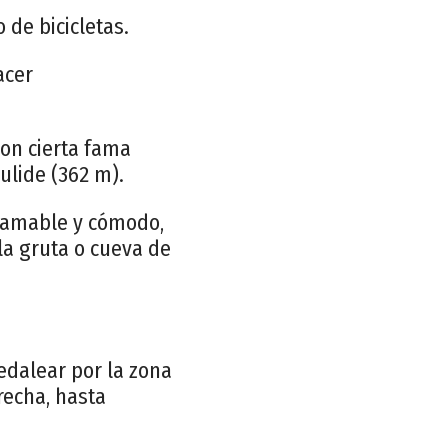
 de bicicletas.
acer
 con cierta fama
Pulide (362 m).
e amable y cómodo,
 la gruta o cueva de
edalear por la zona
erecha, hasta