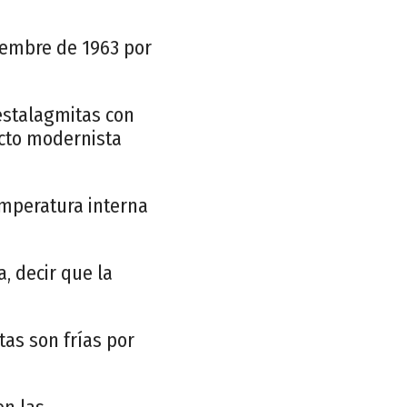
iembre de 1963 por
estalagmitas con
ecto modernista
emperatura interna
, decir que la
tas son frías por