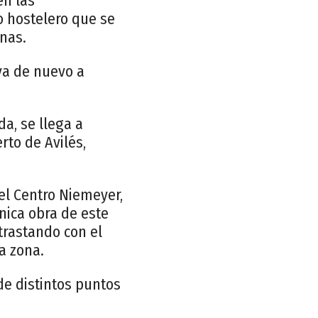
en las
to hostelero que se
nas.
va de nuevo a
da, se llega a
to de Avilés,
 el Centro Niemeyer,
nica obra de este
trastando con el
a zona.
de distintos puntos