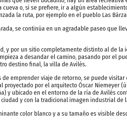
nas que lleven bocadillo, hay un área recreativa 
 cueva o, si se prefiere, ir a algún establecimien
zada la ruta, por ejemplo en el pueblo Las Bárza
rada, se continúa en un agradable paseo que lle
d, y por un sitio completamente distinto al de la i
empieza a desandar el camino, pasando por el puer
ro destino final, la villa de Avilés.
es de emprender viaje de retorno, se puede visitar
l proyectado por el arquitecto Óscar Niemeyer (ú
a) y ubicado en el entorno de la ría de Avilés con
 ciudad y con la tradicional imagen industrial de l
inante color blanco y a su tamaño es visible des